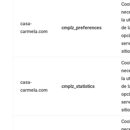
Coo
nec
la u
casa-
cmplz_preferences
de l
carmela.com
opc
serv
siti
Coo
nec
la u
casa-
cmplz_statistics
de l
carmela.com
opc
serv
siti
Coo
nec