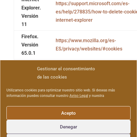
https://support.microsoft.com/es-
Explorer.
es/help/278835/how-to-delete-cookie-
Versión
internet-explorer
11
Firefox.
https://www.mozilla.org/es-
Versión
ES/privacy/websites/#cookies
65.0.1
Safari
Gestionar el consentimiento
https://support.apple.com/es-
Versión
de las cookies
es/guide/safari/sfri11471/mac
5.1
Utilizamos cookies para optimizar nuestro sitio web. Si deseas más
https://help.opera.com/en/latest/sec
información puedes consultar nuestro
Aviso Legal
y nuestra
Opera
privacy/#clearBrowsingData
Acepto
Denegar