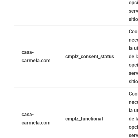
opc
serv
siti
Coo
nec
la u
casa-
cmplz_consent_status
de l
carmela.com
opc
serv
siti
Coo
nec
la u
casa-
cmplz_functional
de l
carmela.com
opc
serv