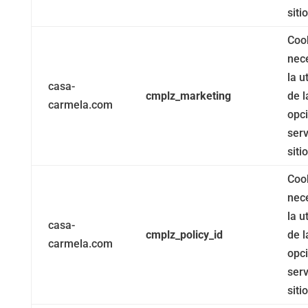
siti
Coo
nec
la u
casa-
cmplz_marketing
de l
carmela.com
opc
serv
siti
Coo
nec
la u
casa-
cmplz_policy_id
de l
carmela.com
opc
serv
siti