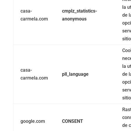
la u
casa-
cmplz_statistics-
de l
carmela.com
anonymous
opc
serv
siti
Coo
nec
la u
casa-
pll_language
de l
carmela.com
opc
serv
siti
Ras
con
google.com
CONSENT
de 